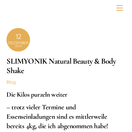
Skip
Men
to
content
12
DEZEMBER
2014
SLIMYONIK Natural Beauty & Body
Shake
Blog
Die Kilos purzeln weiter
– trotz vieler Termine und
Essenseinladungen sind es mittlerweile
bereits 4kg, die ich abgenommen habe!