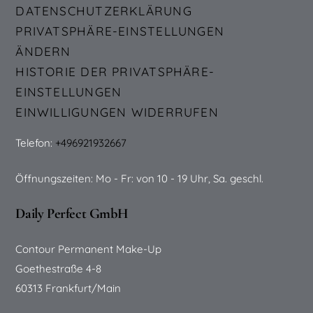
DATENSCHUTZERKLÄRUNG
PRIVATSPHÄRE-EINSTELLUNGEN
ÄNDERN
HISTORIE DER PRIVATSPHÄRE-
EINSTELLUNGEN
EINWILLIGUNGEN WIDERRUFEN
Telefon:
+496921932667
Öffnungszeiten: Mo - Fr: von 10 - 19 Uhr, Sa. geschl.
Daily Perfect GmbH
Contour Permanent Make-Up
Goethestraße 4-8
60313 Frankfurt/Main