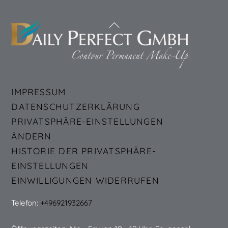
Back
To
Top
IMPRESSUM
DATENSCHUTZERKLÄRUNG
PRIVATSPHÄRE-EINSTELLUNGEN
ÄNDERN
HISTORIE DER PRIVATSPHÄRE-
EINSTELLUNGEN
EINWILLIGUNGEN WIDERRUFEN
Telefon:
+496921932667